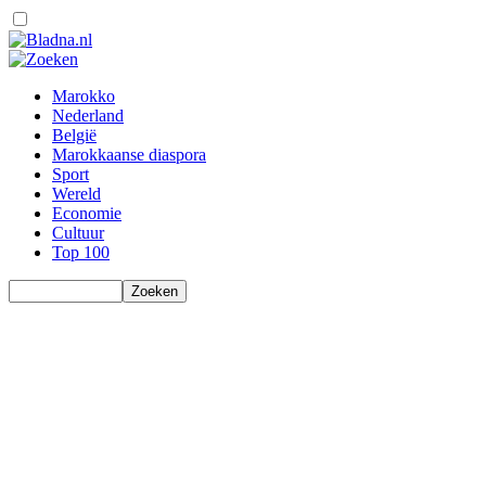
Marokko
Nederland
België
Marokkaanse diaspora
Sport
Wereld
Economie
Cultuur
Top 100