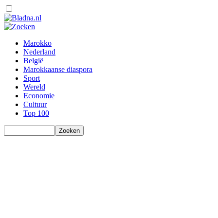
Marokko
Nederland
België
Marokkaanse diaspora
Sport
Wereld
Economie
Cultuur
Top 100