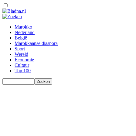
Marokko
Nederland
België
Marokkaanse diaspora
Sport
Wereld
Economie
Cultuur
Top 100