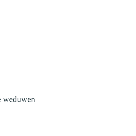
o
le weduwen