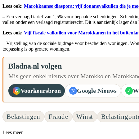
Lees ook:
Marokkaanse diaspora: vijf douanevalkuilen die je mo
–
Een verlaagd tarief van 1,5% voor bepaalde schenkingen. Schenkinge
vallen onder een verlaagd registratierecht. Dit is aanzienlijk lager da
Lees ook:
Vijf fiscale valkuilen voor Marokkanen in het buitenla
–
Vrijstelling van de sociale bijdrage voor bescheiden woningen. Wonin
toepassing is op grotere woningen.
Bladna.nl volgen
Mis geen enkel nieuws over Marokko en Marokkane
Voorkeursbron
Google Nieuws
W
G
N
✓
Belastingen
Fraude
Winst
Belastingon
Lees meer