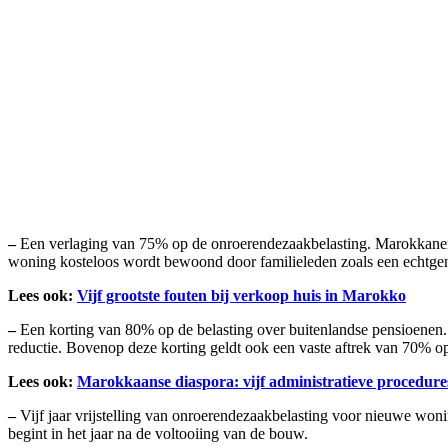
–
Een verlaging van 75% op de onroerendezaakbelasting. Marokkanen 
woning kosteloos wordt bewoond door familieleden zoals een echtgen
Lees ook:
Vijf grootste fouten bij verkoop huis in Marokko
–
Een korting van 80% op de belasting over buitenlandse pensioenen
reductie. Bovenop deze korting geldt ook een vaste aftrek van 70% 
Lees ook:
Marokkaanse diaspora: vijf administratieve procedure
–
Vijf jaar vrijstelling van onroerendezaakbelasting voor nieuwe woni
begint in het jaar na de voltooiing van de bouw.