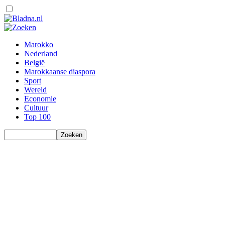
Marokko
Nederland
België
Marokkaanse diaspora
Sport
Wereld
Economie
Cultuur
Top 100