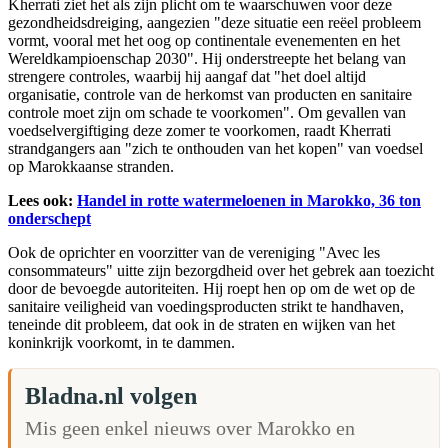
Kherrati ziet het als zijn plicht om te waarschuwen voor deze
gezondheidsdreiging, aangezien "deze situatie een reëel probleem
vormt, vooral met het oog op continentale evenementen en het
Wereldkampioenschap 2030". Hij onderstreepte het belang van
strengere controles, waarbij hij aangaf dat "het doel altijd
organisatie, controle van de herkomst van producten en sanitaire
controle moet zijn om schade te voorkomen". Om gevallen van
voedselvergiftiging deze zomer te voorkomen, raadt Kherrati
strandgangers aan "zich te onthouden van het kopen" van voedsel
op Marokkaanse stranden.
Lees ook:
Handel in rotte watermeloenen in Marokko, 36 ton
onderschept
Ook de oprichter en voorzitter van de vereniging "Avec les
consommateurs" uitte zijn bezorgdheid over het gebrek aan toezicht
door de bevoegde autoriteiten. Hij roept hen op om de wet op de
sanitaire veiligheid van voedingsproducten strikt te handhaven,
teneinde dit probleem, dat ook in de straten en wijken van het
koninkrijk voorkomt, in te dammen.
Bladna.nl volgen
Mis geen enkel nieuws over Marokko en