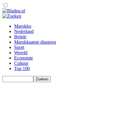
Marokko
Nederland
België
Marokkaanse diaspora
Sport
Wereld
Economie
Cultuur
Top 100