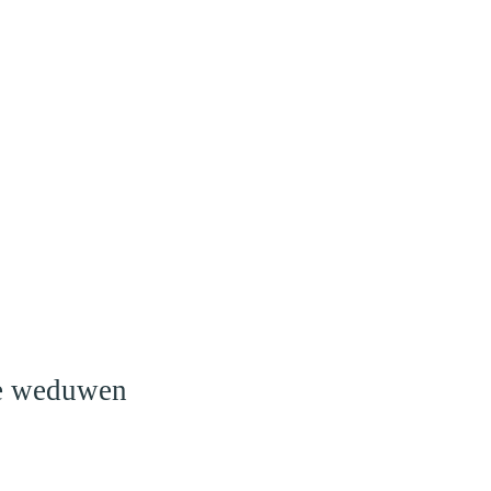
o
le weduwen