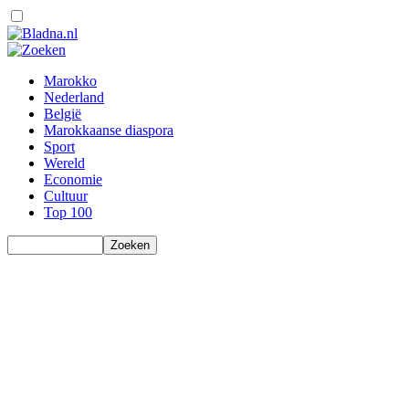
Marokko
Nederland
België
Marokkaanse diaspora
Sport
Wereld
Economie
Cultuur
Top 100