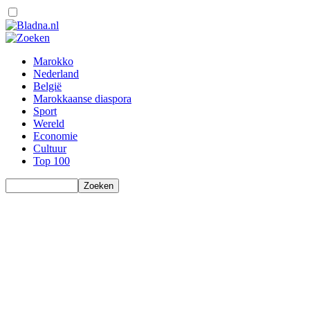
Marokko
Nederland
België
Marokkaanse diaspora
Sport
Wereld
Economie
Cultuur
Top 100