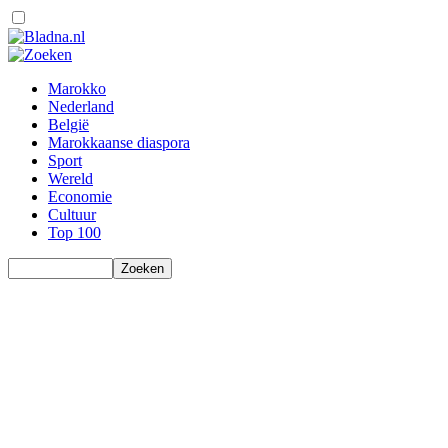
Marokko
Nederland
België
Marokkaanse diaspora
Sport
Wereld
Economie
Cultuur
Top 100