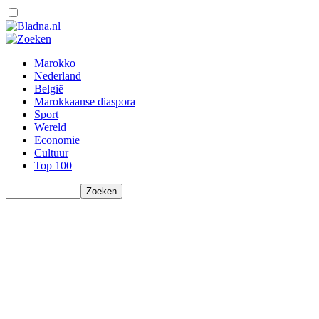
Marokko
Nederland
België
Marokkaanse diaspora
Sport
Wereld
Economie
Cultuur
Top 100