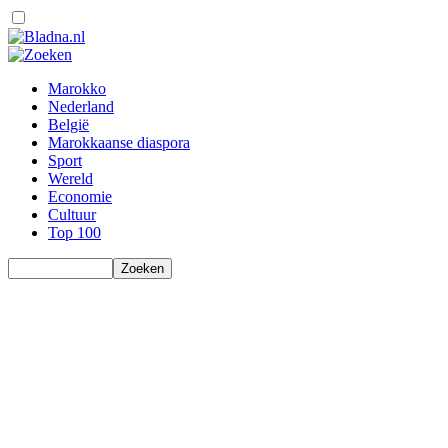
Marokko
Nederland
België
Marokkaanse diaspora
Sport
Wereld
Economie
Cultuur
Top 100