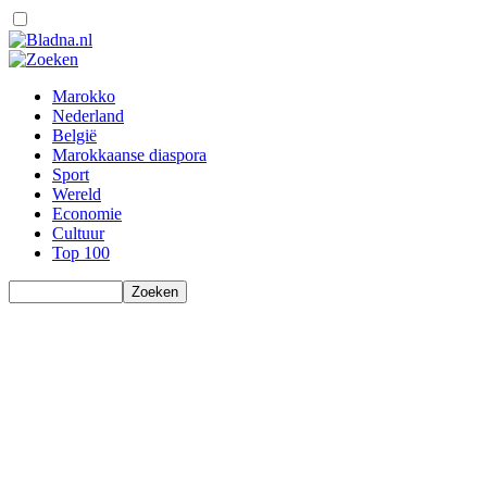
Marokko
Nederland
België
Marokkaanse diaspora
Sport
Wereld
Economie
Cultuur
Top 100