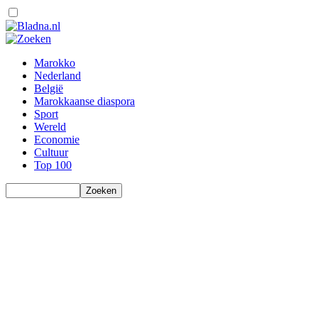
Marokko
Nederland
België
Marokkaanse diaspora
Sport
Wereld
Economie
Cultuur
Top 100