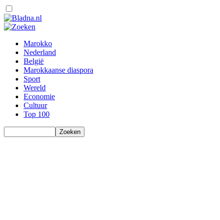
Marokko
Nederland
België
Marokkaanse diaspora
Sport
Wereld
Economie
Cultuur
Top 100