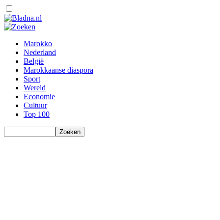
Marokko
Nederland
België
Marokkaanse diaspora
Sport
Wereld
Economie
Cultuur
Top 100