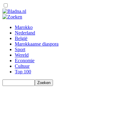
Marokko
Nederland
België
Marokkaanse diaspora
Sport
Wereld
Economie
Cultuur
Top 100