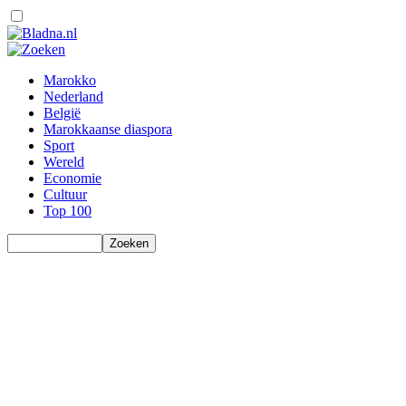
Marokko
Nederland
België
Marokkaanse diaspora
Sport
Wereld
Economie
Cultuur
Top 100