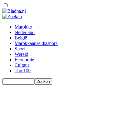
Marokko
Nederland
België
Marokkaanse diaspora
Sport
Wereld
Economie
Cultuur
Top 100