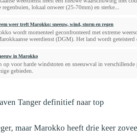
aanse weerdienst heeft een nieuwe waarschuwing met code
 regenbuien, lokaal onweer (25-70mm) en sterke...
eem weer treft Marokko: sneeuw, wind, storm en regen
kko wordt momenteel geconfronteerd met extreme weers
arokkaanse weerdienst (DGM). Het land wordt geteisterd d
neeuw in Marokko
op voor harde windstoten en sneeuwval in verschillende p
ige gebieden.
ven Tanger definitief naar top
leger, maar Marokko heeft drie keer zovee