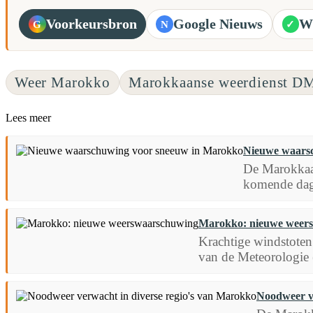
Voorkeursbron
Google Nieuws
W
G
N
✓
Weer Marokko
Marokkaanse weerdienst D
Lees meer
Nieuwe waars
De Marokkaan
komende dage
Marokko: nieuwe weer
Krachtige windstoten
van de Meteorologi
Noodweer ve