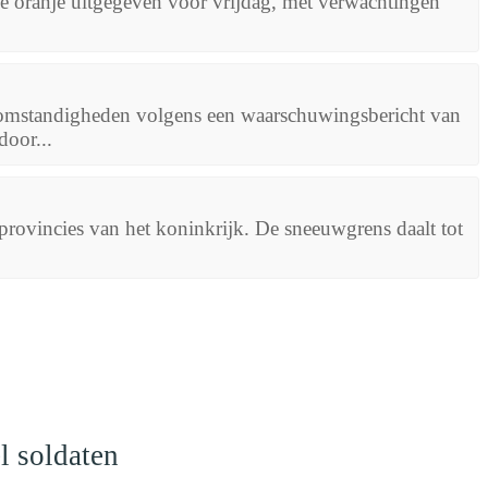
 oranje uitgegeven voor vrijdag, met verwachtingen
omstandigheden volgens een waarschuwingsbericht van
oor...
rovincies van het koninkrijk. De sneeuwgrens daalt tot
l soldaten