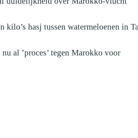
raf duidelijkheid over Marokko-vlucht
 kilo’s hasj tussen watermeloenen in T
t nu al ’proces’ tegen Marokko voor