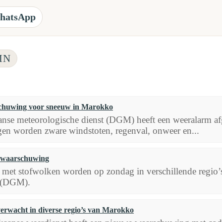
hatsApp
MN
chuwing voor sneeuw in Marokko
se meteorologische dienst (DGM) heeft een weeralarm afg
n worden zware windstoten, regenval, onweer en...
swaarschuwing
 met stofwolken worden op zondag in verschillende regio
e (DGM).
rwacht in diverse regio’s van Marokko