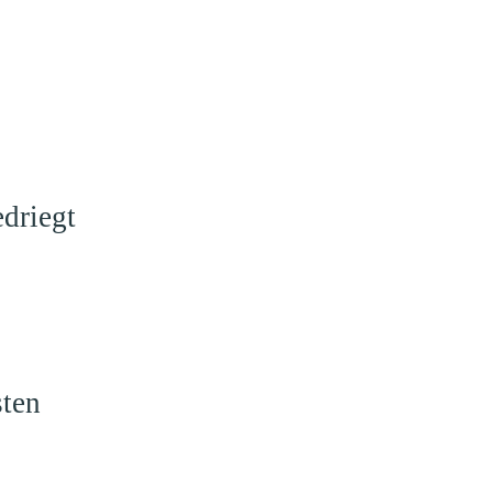
driegt
sten