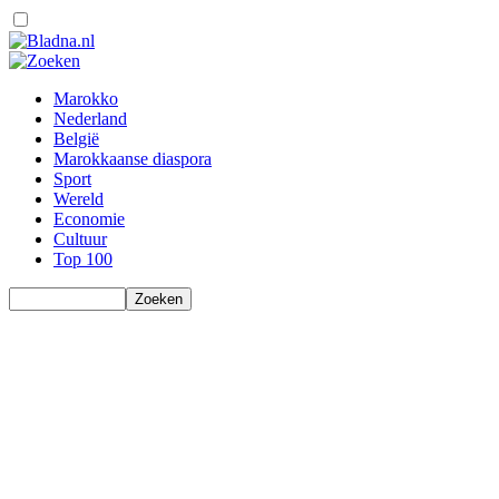
Marokko
Nederland
België
Marokkaanse diaspora
Sport
Wereld
Economie
Cultuur
Top 100