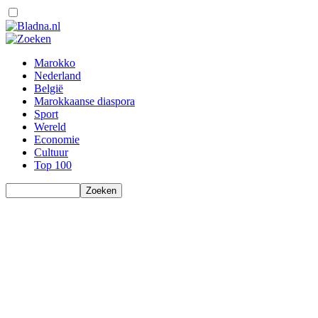
Marokko
Nederland
België
Marokkaanse diaspora
Sport
Wereld
Economie
Cultuur
Top 100