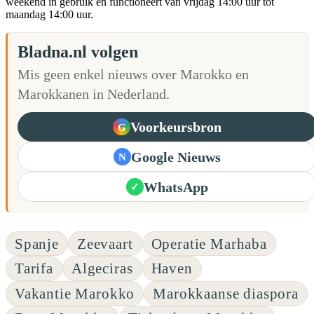
weekend in gebruik en functioneert van vrijdag 14:00 uur tot
maandag 14:00 uur.
Bladna.nl volgen
Mis geen enkel nieuws over Marokko en
Marokkanen in Nederland.
Voorkeursbron
G
Google Nieuws
N
WhatsApp
✓
Spanje
Zeevaart
Operatie Marhaba
Tarifa
Algeciras
Haven
Vakantie Marokko
Marokkaanse diaspora