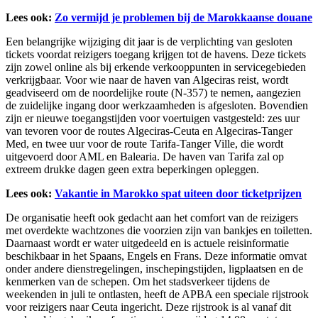
Lees ook:
Zo vermijd je problemen bij de Marokkaanse douane
Een belangrijke wijziging dit jaar is de verplichting van gesloten
tickets voordat reizigers toegang krijgen tot de havens. Deze tickets
zijn zowel online als bij erkende verkooppunten in servicegebieden
verkrijgbaar. Voor wie naar de haven van Algeciras reist, wordt
geadviseerd om de noordelijke route (N-357) te nemen, aangezien
de zuidelijke ingang door werkzaamheden is afgesloten. Bovendien
zijn er nieuwe toegangstijden voor voertuigen vastgesteld: zes uur
van tevoren voor de routes Algeciras-Ceuta en Algeciras-Tanger
Med, en twee uur voor de route Tarifa-Tanger Ville, die wordt
uitgevoerd door AML en Balearia. De haven van Tarifa zal op
extreem drukke dagen geen extra beperkingen opleggen.
Lees ook:
Vakantie in Marokko spat uiteen door ticketprijzen
De organisatie heeft ook gedacht aan het comfort van de reizigers
met overdekte wachtzones die voorzien zijn van bankjes en toiletten.
Daarnaast wordt er water uitgedeeld en is actuele reisinformatie
beschikbaar in het Spaans, Engels en Frans. Deze informatie omvat
onder andere dienstregelingen, inschepingstijden, ligplaatsen en de
kenmerken van de schepen. Om het stadsverkeer tijdens de
weekenden in juli te ontlasten, heeft de APBA een speciale rijstrook
voor reizigers naar Ceuta ingericht. Deze rijstrook is al vanaf dit