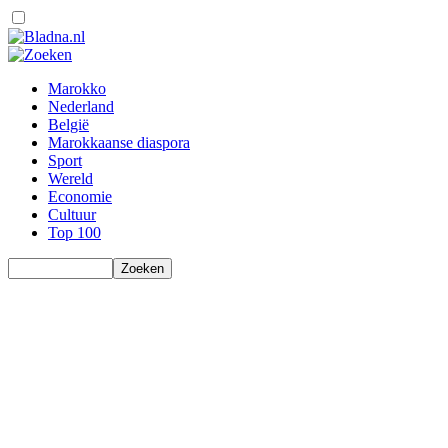
Marokko
Nederland
België
Marokkaanse diaspora
Sport
Wereld
Economie
Cultuur
Top 100