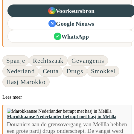
Voorkeursbron
G
Google Nieuws
N
WhatsApp
✓
Spanje
Rechtszaak
Gevangenis
Nederland
Ceuta
Drugs
Smokkel
Hasj Marokko
Lees meer
Marokkaanse Nederlander betrapt met hasj in Melilla
Douaniers aan de grensovergang van Melilla hebben
een grote partij drugs onderschept. De vangst werd