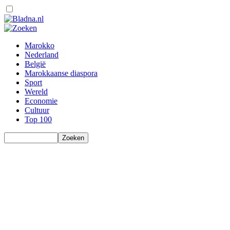
Marokko
Nederland
België
Marokkaanse diaspora
Sport
Wereld
Economie
Cultuur
Top 100