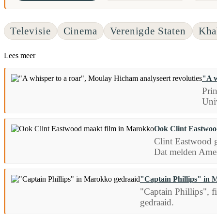
Televisie
Cinema
Verenigde Staten
Kha
Lees meer
"A w
Pri
Univ
Ook Clint Eastwoo
Clint Eastwood g
Dat melden Amer
"Captain Phillips" in
"Captain Phillips",
gedraaid.