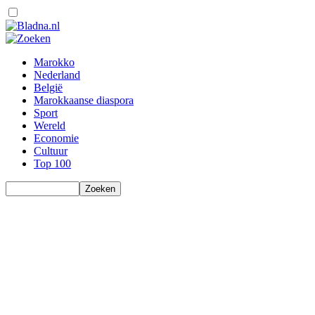
Marokko
Nederland
België
Marokkaanse diaspora
Sport
Wereld
Economie
Cultuur
Top 100