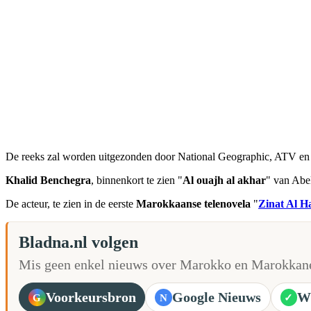
De reeks zal worden uitgezonden door National Geographic, ATV en K
Khalid Benchegra
, binnenkort te zien "
Al ouajh al akhar
" van Abel
De acteur, te zien in de eerste
Marokkaanse telenovela
"
Zinat Al H
Bladna.nl volgen
Mis geen enkel nieuws over Marokko en Marokkane
Voorkeursbron
Google Nieuws
W
G
N
✓