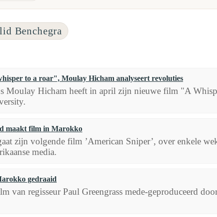
lid Benchegra
hisper to a roar", Moulay Hicham analyseert revoluties
ns Moulay Hicham heeft in april zijn nieuwe film "A Whisp
ersity.
d maakt film in Marokko
aat zijn volgende film ’American Sniper’, over enkele w
ikaanse media.
 Marokko gedraaid
 film van regisseur Paul Greengrass mede-geproduceerd doo