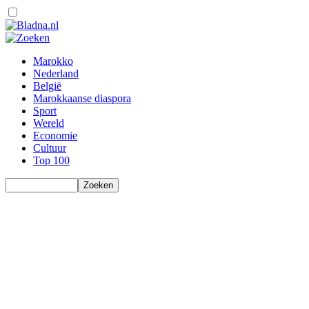
Marokko
Nederland
België
Marokkaanse diaspora
Sport
Wereld
Economie
Cultuur
Top 100