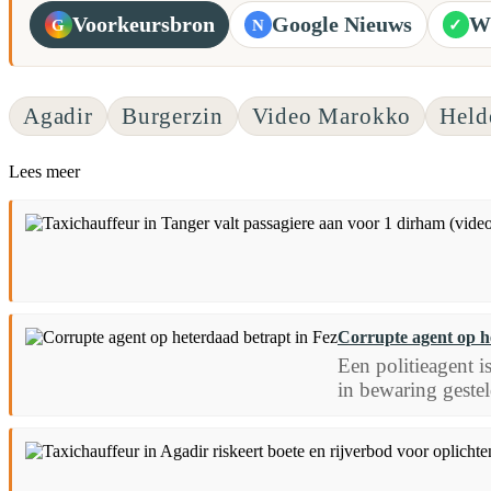
Voorkeursbron
Google Nieuws
W
G
N
✓
Agadir
Burgerzin
Video Marokko
Held
Lees meer
Corrupte agent op h
Een politieagent i
in bewaring gestel