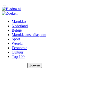
Marokko
Nederland
België
Marokkaanse diaspora
Sport
Wereld
Economie
Cultuur
Top 100