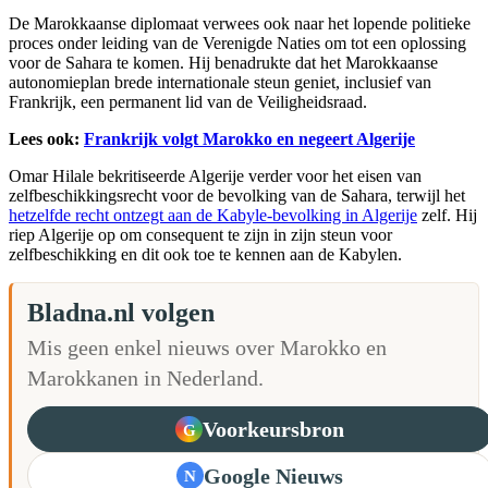
De Marokkaanse diplomaat verwees ook naar het lopende politieke
proces onder leiding van de Verenigde Naties om tot een oplossing
voor de Sahara te komen. Hij benadrukte dat het Marokkaanse
autonomieplan brede internationale steun geniet, inclusief van
Frankrijk, een permanent lid van de Veiligheidsraad.
Lees ook:
Frankrijk volgt Marokko en negeert Algerije
Omar Hilale bekritiseerde Algerije verder voor het eisen van
zelfbeschikkingsrecht voor de bevolking van de Sahara, terwijl het
hetzelfde recht ontzegt aan de Kabyle-bevolking in Algerije
zelf. Hij
riep Algerije op om consequent te zijn in zijn steun voor
zelfbeschikking en dit ook toe te kennen aan de Kabylen.
Bladna.nl volgen
Mis geen enkel nieuws over Marokko en
Marokkanen in Nederland.
Voorkeursbron
G
Google Nieuws
N