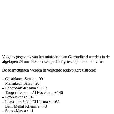
Volgens gegevens van het ministerie van Gezondheid werden in de
afgelopen 24 uur 563 mensen positief getest op het coronavirus.
De besmettingen werden in volgende regio’s geregistreerd:
–
Casablanca-Settat : +99
–
Marrakech-Safi : +20
–
Rabat-Salé-Kenitra​ : +112
–
Tanger-Tetouan-Al Hoceima : +146
–
Fez-Meknes : +14
–
Laayoune-Sakia El Hamra : +168
–
Beni Mellal-Khenifra​​ : +3
–
Souss-Massa : +1