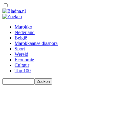
Marokko
Nederland
België
Marokkaanse diaspora
Sport
Wereld
Economie
Cultuur
Top 100