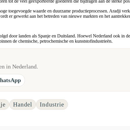
en tot de veel geëxporteerde goederen die bijdragen aan de sterke posi
 hoge toegevoegde waarde en duurzame productieprocessen. Aradji verk
rdt er gewerkt aan het betreden van nieuwe markten en het aantrekken
evolgd door landen als Spanje en Duitsland. Hoewel Nederland ook in de 
 binnen de chemische, petrochemische en kunststofindustrieën.
n in Nederland.
hatsApp
je
Handel
Industrie