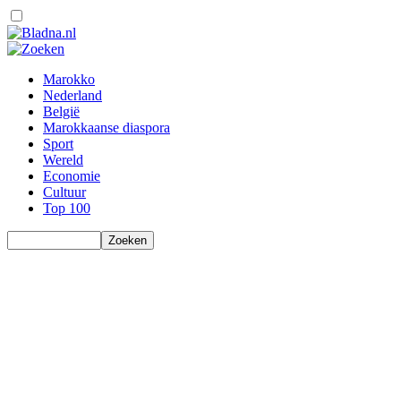
Marokko
Nederland
België
Marokkaanse diaspora
Sport
Wereld
Economie
Cultuur
Top 100