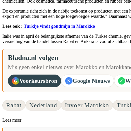
chemicaliën. Ook cosmetica, farmaceutische producten en rubber behor
De exportunie richt zich in de nabije toekomst op producten met een
export en producten met een hoge toegevoegde waarde." Daarnaast wo
Lees ook :
Turkije vindt goudmijn in Marokko
Italië was in april de belangrijkste afnemer van de Turkse chemie, g
versnelling van de handel tussen Rabat en Ankara is vooral zichtbaar
Bladna.nl volgen
Mis geen enkel nieuws over Marokko en Marokkane
Voorkeursbron
Google Nieuws
W
G
N
✓
Rabat
Nederland
Invoer Marokko
Turki
Lees meer