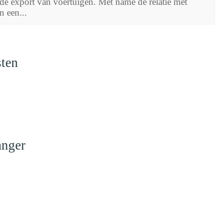
 de export van voertuigen. Met name de relatie met
 een...
sten
anger