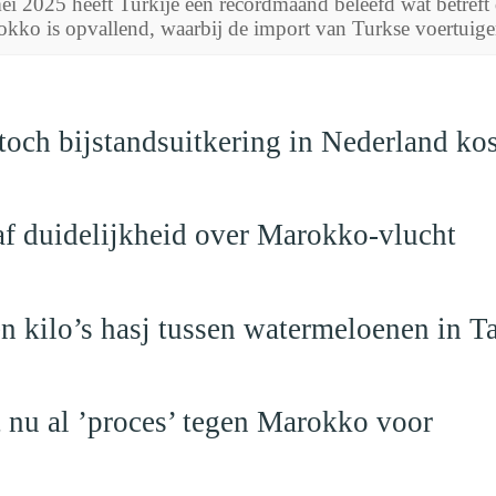
ei 2025 heeft Turkije een recordmaand beleefd wat betreft
kko is opvallend, waarbij de import van Turkse voertuigen
och bijstandsuitkering in Nederland ko
raf duidelijkheid over Marokko-vlucht
 kilo’s hasj tussen watermeloenen in T
t nu al ’proces’ tegen Marokko voor