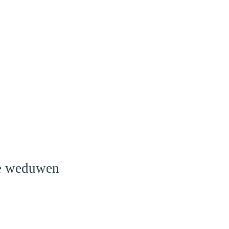
o
le weduwen