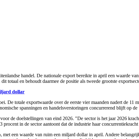
nlandse handel. De nationale export bereikte in april een waarde van 25
dit totaal en behoudt daarmee de positie als tweede grootste exportsect
ljard dollar
i. De totale exportwaarde over de eerste vier maanden nadert de 11 mil
nomische spanningen en handelsverstoringen concurrerend blijft op de
jn voor de doelstellingen van eind 2026. "De sector is het jaar 2026 krac
19,3 procent in de sector aantoont dat de industrie haar concurrentiekra
 met een waarde van ruim een miljard dollar in april. Andere belangrij