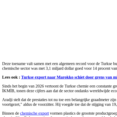
Deze toename valt samen met een algemeen record voor de Turkse buite
chemische sector was met 3,1 miljard dollar goed voor 14 procent van 
Lees ook :
Turkse export naar Marokko schiet door grens van mi
Sinds het begin van 2026 vertoont de Turkse chemie een constante groe
İKMİB, tonen deze cijfers aan dat de sector ondanks wereldwijde eco
Aradji stelt dat de prestaties tot nu toe een belangrijke graadmeter zi
voortgezet," aldus de voorzitter. Hij voegde toe dat de stijging van 
Binnen de
chemische export
vormen plastics de grootste productgroep,