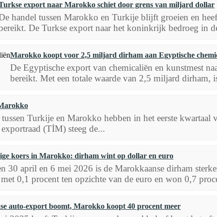
Turkse export naar Marokko schiet door grens van miljard dollar
De handel tussen Marokko en Turkije blijft groeien en heef
bereikt. De Turkse export naar het koninkrijk bedroeg in de
Marokko koopt voor 2,5 miljard dirham aan Egyptische chemi
De Egyptische export van chemicaliën en kunstmest n
bereikt. Met een totale waarde van 2,5 miljard dirham, is
 Marokko
tussen Turkije en Marokko hebben in het eerste kwartaal
exportraad (TİM) steeg de...
ige koers in Marokko: dirham wint op dollar en euro
n 30 april en 6 mei 2026 is de Marokkaanse dirham ster
 met 0,1 procent ten opzichte van de euro en won 0,7 proce
se auto-export boomt, Marokko koopt 40 procent meer