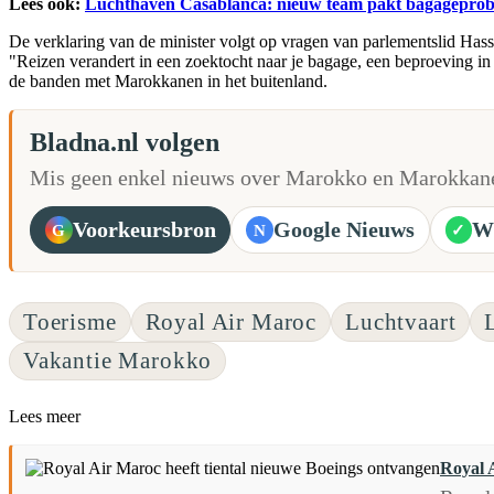
Lees ook:
Luchthaven Casablanca: nieuw team pakt bagagepro
De verklaring van de minister volgt op vragen van parlementslid H
"Reizen verandert in een zoektocht naar je bagage, een beproeving in
de banden met Marokkanen in het buitenland.
Bladna.nl volgen
Mis geen enkel nieuws over Marokko en Marokkane
Voorkeursbron
Google Nieuws
W
G
N
✓
Toerisme
Royal Air Maroc
Luchtvaart
Vakantie Marokko
Lees meer
Royal 