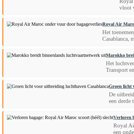
Royal 
vloot 
Royal Air Maro
Het toenemend
Casablanca, m
Marokko brei
Het luchtver
Transport en
Groen licht
De uitbrei
een derde 
Verloren b
Royal Ai
een onde