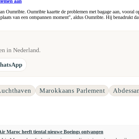
blemen aan
assan Oumribte. Oumribte kaartte de problemen met bagage aan, voora
 plaats van een ontspannen moment", aldus Oumribte. Hij benadrukt dat 
n in Nederland.
hatsApp
Luchthaven
Marokkaans Parlement
Abdessa
Air Maroc heeft tiental nieuwe Boeings ontvangen