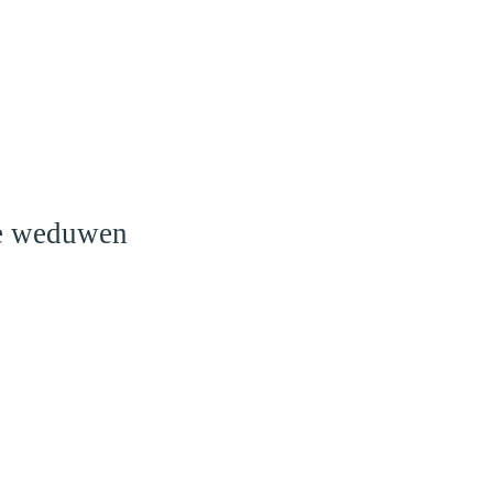
o
le weduwen