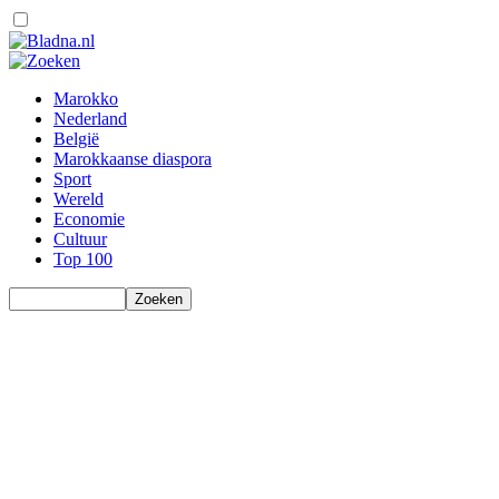
Marokko
Nederland
België
Marokkaanse diaspora
Sport
Wereld
Economie
Cultuur
Top 100