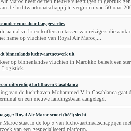
Air Maroc heeft dertien nieuwe vliegtuigen in gebruik g
van de luchtvaartmaatschappij te vergroten van 50 naar 200
c onder vuur door bagageverlies
e aantal verloren koffers en tassen van reizigers die aa
et name op vluchten van Royal Air Maroc,...
dt binnenlands luchtvaartnetwerk uit
keer op binnenlandse vluchten in Marokko beleeft een sterke
 Logistiek.
 voor uitbreiding luchthaven Casablanca
ding van de luchthaven Mohammed V in Casablanca gaat def
terminal en een nieuwe landingsbaan aangelegd.
agage: Royal Air Maroc scoort (héél) slecht
r Maroc staat in de top 5 van luchtvaartmaatschappijen met
rzoek van een gespecialiseerd platform.