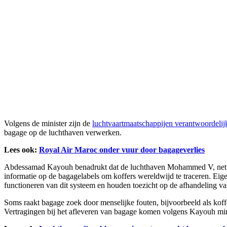
Volgens de minister zijn de
luchtvaartmaatschappijen verantwoordelij
bagage op de luchthaven verwerken.
Lees ook:
Royal Air Maroc onder vuur door bagageverlies
Abdessamad Kayouh benadrukt dat de luchthaven Mohammed V, net 
informatie op de bagagelabels om koffers wereldwijd te traceren. Ei
functioneren van dit systeem en houden toezicht op de afhandeling v
Soms raakt bagage zoek door menselijke fouten, bijvoorbeeld als koffer
Vertragingen bij het afleveren van bagage komen volgens Kayouh mind