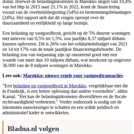
dollar. Hoewel de belastinginkomsten in Marokko stegen van 19,4%
van het bbp in 2015 naar 21,1% in 2022, komt de financiering
vooral van de overheidsbegroting (54%) en bestemmingsbelastingen
(24%). Het rapport stelt dat dit vragen oproept over de
duurzaamheid en eerlijkheid op lange termijn.
Een belasting op vastgoedbezit, gericht op de 5% duurste woningen
met tarieven van 0,5% tot 1,5%, zou jaarlijks 8,37 miljard dirham
kunnen opleveren. Dit is 26% van het solidariteitsbudget van 2021
en 14 tot 17% van de totale jaarlijkse financieringsbehoefte. De
belasting zou van toepassing zijn op onroerend goed met een
waarde van meer dan 10 miljoen dirham, wat neerkomt op ongeveer
36.000 van de 8 miljoen woningen in Marokko.
Lees ook:
Marokko: nieuwe regels voor vastgoedtransacties
"Een
belasting op vastgoedbezit in Marokko
, vergelijkbaar met die
in Frankrijk, is een betere oplossing dan andere voorstellen", aldus
Kamal. "Het kan de belastinginkomsten diversifiëren en de fiscale
rechtvaardigheid verbeteren." Verder onderzoek is nodig om de
inkomsten nauwkeuriger te schatten en een solide juridisch en
administratief kader te ontwikkelen.
Bladna.nl volgen