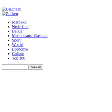
Marokko
Nederland
België
Marokkaanse diaspora
Sport
Wereld
Economie
Cultuur
Top 100