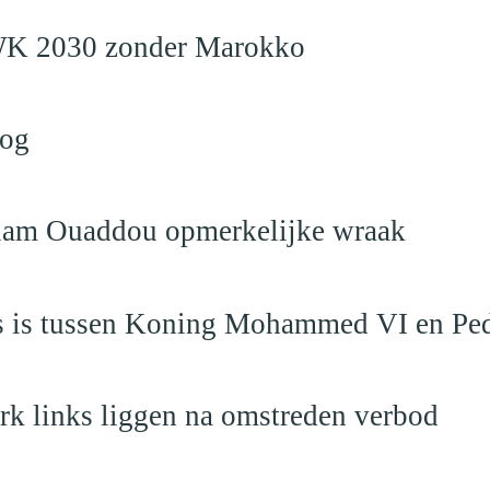
en WK 2030 zonder Marokko
log
eslam Ouaddou opmerkelijke wraak
aas is tussen Koning Mohammed VI en Pe
rk links liggen na omstreden verbod