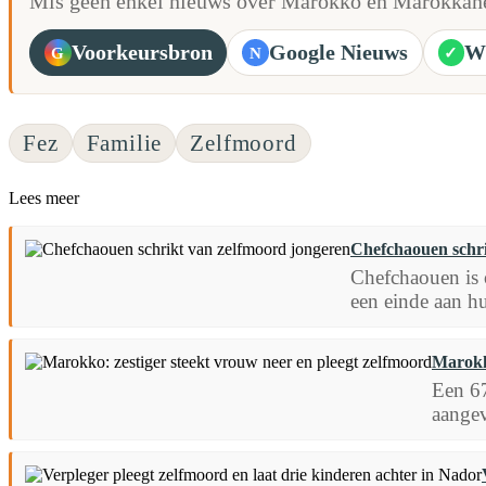
Mis geen enkel nieuws over Marokko en Marokkane
Voorkeursbron
Google Nieuws
W
G
N
✓
Fez
Familie
Zelfmoord
Lees meer
Chefchaouen schri
Chefchaouen is 
een einde aan h
Marokko
Een 67
aangev