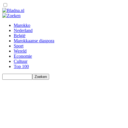
Marokko
Nederland
België
Marokkaanse diaspora
Sport
Wereld
Economie
Cultuur
Top 100