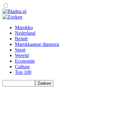
Marokko
Nederland
België
Marokkaanse diaspora
Sport
Wereld
Economie
Cultuur
Top 100