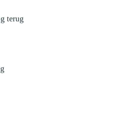
g terug
ng