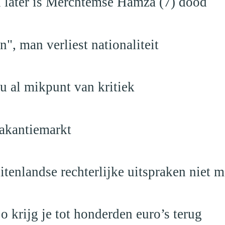
en later is Merchtemse Hamza (7) dood
", man verliest nationaliteit
u al mikpunt van kritiek
akantiemarkt
itenlandse rechterlijke uitspraken niet 
krijg je tot honderden euro’s terug