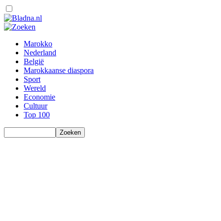
Marokko
Nederland
België
Marokkaanse diaspora
Sport
Wereld
Economie
Cultuur
Top 100