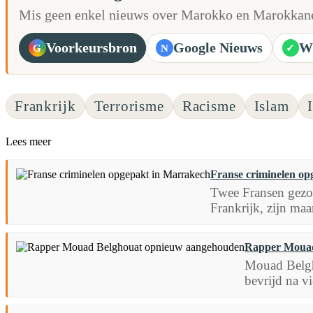
Mis geen enkel nieuws over Marokko en Marokkane
Voorkeursbron
Google Nieuws
W
G
N
✓
Frankrijk
Terrorisme
Racisme
Islam
Lees meer
Franse criminelen o
Twee Fransen gezoc
Frankrijk, zijn ma
Rapper Mouad
Mouad Belgho
bevrijd na v