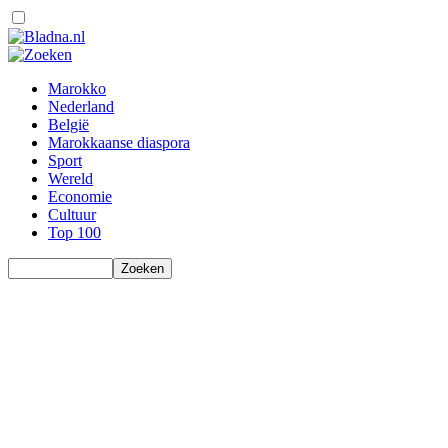
Marokko
Nederland
België
Marokkaanse diaspora
Sport
Wereld
Economie
Cultuur
Top 100