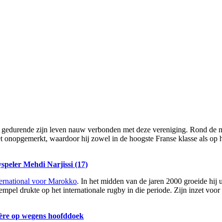
edurende zijn leven nauw verbonden met deze vereniging. Rond de mill
et onopgemerkt, waardoor hij zowel in de hoogste Franse klasse als op
speler Mehdi Narjissi (17)
ternational voor Marokko
. In het midden van de jaren 2000 groeide hij 
empel drukte op het internationale rugby in die periode. Zijn inzet vo
ière op wegens hoofddoek