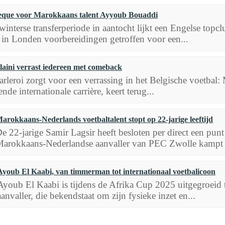
que voor Marokkaans talent Ayyoub Bouaddi
winterse transferperiode in aantocht lijkt een Engelse topc
in Londen voorbereidingen getroffen voor een...
aini verrast iedereen met comeback
rleroi zorgt voor een verrassing in het Belgische voetbal
de internationale carrière, keert terug...
arokkaans-Nederlands voetbaltalent stopt op 22-jarige leeftijd
e 22-jarige Samir Lagsir heeft besloten per direct een punt 
arokkaans-Nederlandse aanvaller van PEC Zwolle kampt 
Ayoub El Kaabi, van timmerman tot internationaal voetbalicoon
Ayoub El Kaabi is tijdens de Afrika Cup 2025 uitgegroeid t
aanvaller, die bekendstaat om zijn fysieke inzet en...