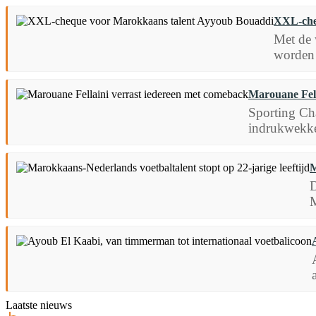
XXL-che
Met de 
worden 
Marouane Fell
Sporting Cha
indrukwekken
M
D
M
Laatste nieuws