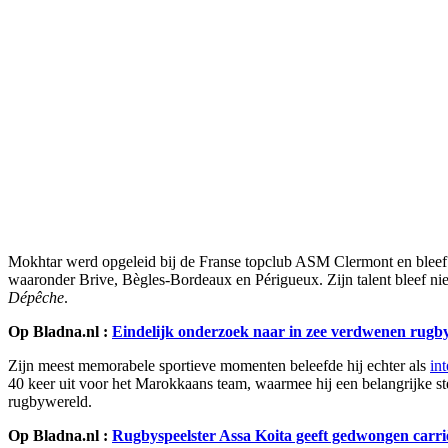
Mokhtar werd opgeleid bij de Franse topclub ASM Clermont en bleef g
waaronder Brive, Bègles-Bordeaux en Périgueux. Zijn talent bleef ni
Dépêche
.
Op Bladna.nl :
Eindelijk onderzoek naar in zee verdwenen rugby
Zijn meest memorabele sportieve momenten beleefde hij echter als
in
40 keer uit voor het Marokkaans team, waarmee hij een belangrijke st
rugbywereld.
Op Bladna.nl :
Rugbyspeelster Assa Koita geeft gedwongen carr