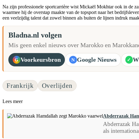
Na zijn professionele sportcarrière wist Mickaël Mokhtar ook in de 
waarmee hij de overstap maakte van de topsport naar het bedrijfsleve
een veelzijdig talent dat zowel binnen als buiten de lijnen indruk maak
Bladna.nl volgen
Mis geen enkel nieuws over Marokko en Marokkane
Voorkeursbron
Google Nieuws
W
G
N
✓
Frankrijk
Overlijden
Lees meer
Abderrazak Ham
Abderrazak Ham
als internationa