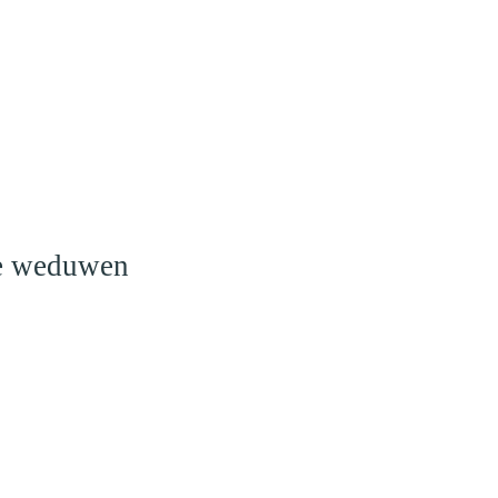
o
le weduwen