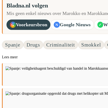
Bladna.nl volgen
Mis geen enkel nieuws over Marokko en Marokkane
Voorkeursbron
Google Nieuws
W
G
N
✓
Spanje
Drugs
Criminaliteit
Smokkel
Lees meer