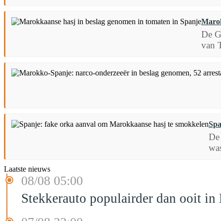
Marok
De Gu
van T
Spa
De 
was
Laatste nieuws
08/08 05:00
Stekkerauto populairder dan ooit in