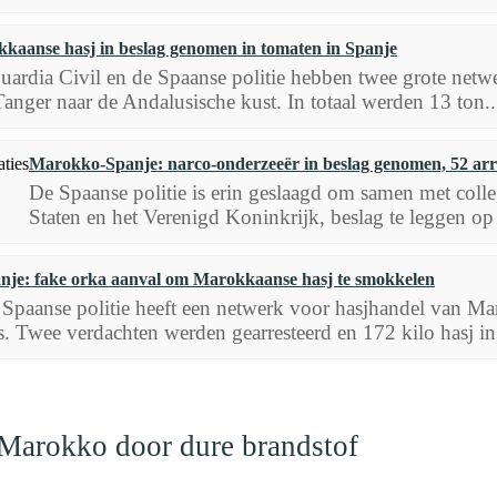
kaanse hasj in beslag genomen in tomaten in Spanje
ardia Civil en de Spaanse politie hebben twee grote netw
anger naar de Andalusische kust. In totaal werden 13 ton..
Marokko-Spanje: narco-onderzeeër in beslag genomen, 52 arre
De Spaanse politie is erin geslaagd om samen met coll
Staten en het Verenigd Koninkrijk, beslag te leggen op d
nje: fake orka aanval om Marokkaanse hasj te smokkelen
Spaanse politie heeft een netwerk voor hasjhandel van Maro
. Twee verdachten werden gearresteerd en 172 kilo hasj in.
 Marokko door dure brandstof