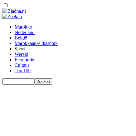
Marokko
Nederland
België
Marokkaanse diaspora
Sport
Wereld
Economie
Cultuur
Top 100