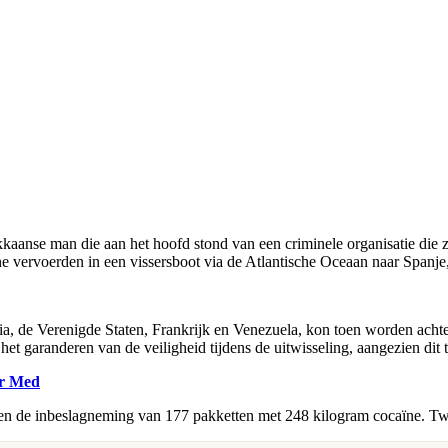
kaanse man die aan het hoofd stond van een criminele organisatie die 
ïne vervoerden in een vissersboot via de Atlantische Oceaan naar Spanj
ia, de Verenigde Staten, Frankrijk en Venezuela, kon toen worden acht
t garanderen van de veiligheid tijdens de uitwisseling, aangezien dit t
er Med
nen en de inbeslagneming van 177 pakketten met 248 kilogram cocaïne. T