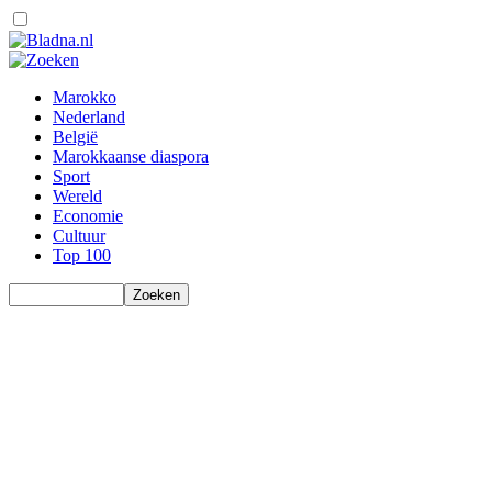
Marokko
Nederland
België
Marokkaanse diaspora
Sport
Wereld
Economie
Cultuur
Top 100