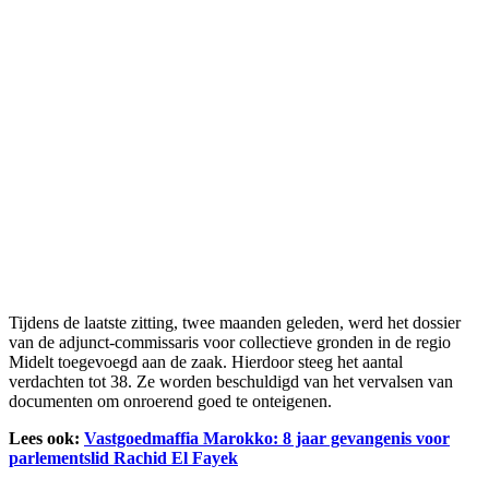
Tijdens de laatste zitting, twee maanden geleden, werd het dossier
van de adjunct-commissaris voor collectieve gronden in de regio
Midelt toegevoegd aan de zaak. Hierdoor steeg het aantal
verdachten tot 38. Ze worden beschuldigd van het vervalsen van
documenten om onroerend goed te onteigenen.
Lees ook:
Vastgoedmaffia Marokko: 8 jaar gevangenis voor
parlementslid Rachid El Fayek