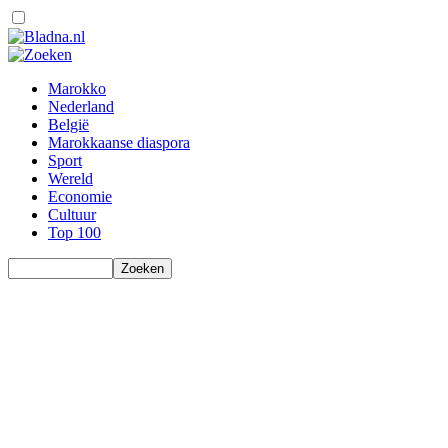
Marokko
Nederland
België
Marokkaanse diaspora
Sport
Wereld
Economie
Cultuur
Top 100