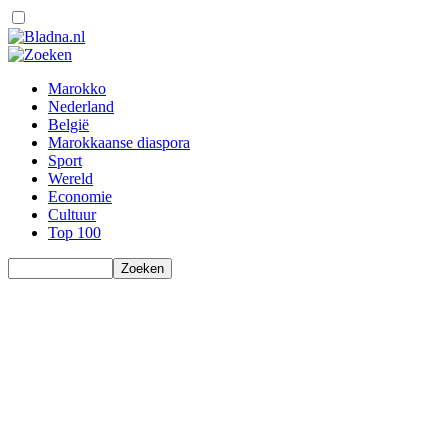
Marokko
Nederland
België
Marokkaanse diaspora
Sport
Wereld
Economie
Cultuur
Top 100