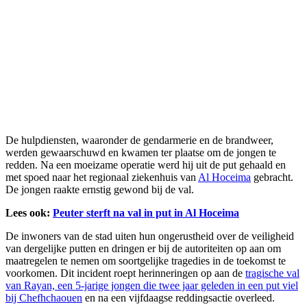
De hulpdiensten, waaronder de gendarmerie en de brandweer,
werden gewaarschuwd en kwamen ter plaatse om de jongen te
redden. Na een moeizame operatie werd hij uit de put gehaald en
met spoed naar het regionaal ziekenhuis van
Al Hoceima
gebracht.
De jongen raakte ernstig gewond bij de val.
Lees ook:
Peuter sterft na val in put in Al Hoceima
De inwoners van de stad uiten hun ongerustheid over de veiligheid
van dergelijke putten en dringen er bij de autoriteiten op aan om
maatregelen te nemen om soortgelijke tragedies in de toekomst te
voorkomen. Dit incident roept herinneringen op aan de
tragische val
van Rayan, een 5-jarige jongen die twee jaar geleden in een put viel
bij Chefhchaouen
en na een vijfdaagse reddingsactie overleed.