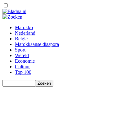
Marokko
Nederland
België
Marokkaanse diaspora
Sport
Wereld
Economie
Cultuur
Top 100