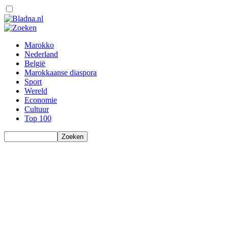
Marokko
Nederland
België
Marokkaanse diaspora
Sport
Wereld
Economie
Cultuur
Top 100