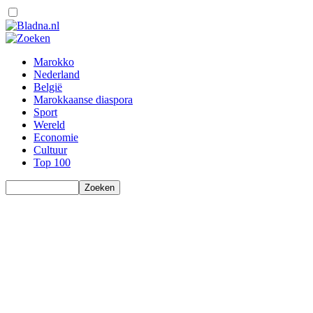
Marokko
Nederland
België
Marokkaanse diaspora
Sport
Wereld
Economie
Cultuur
Top 100