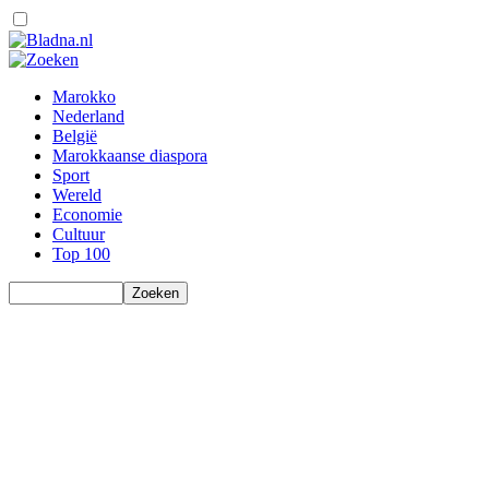
Marokko
Nederland
België
Marokkaanse diaspora
Sport
Wereld
Economie
Cultuur
Top 100