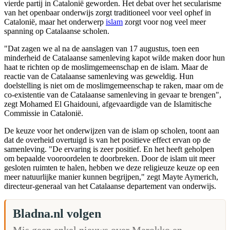
vierde partij in Catalonië geworden. Het debat over het secularisme
van het openbaar onderwijs zorgt traditioneel voor veel ophef in
Catalonië, maar het onderwerp
islam
zorgt voor nog veel meer
spanning op Catalaanse scholen.
"Dat zagen we al na de aanslagen van 17 augustus, toen een
minderheid de Catalaanse samenleving kapot wilde maken door hun
haat te richten op de moslimgemeenschap en de islam. Maar de
reactie van de Catalaanse samenleving was geweldig. Hun
doelstelling is niet om de moslimgemeenschap te raken, maar om de
co-existentie van de Catalaanse samenleving in gevaar te brengen",
zegt Mohamed El Ghaidouni, afgevaardigde van de Islamitische
Commissie in Catalonië.
De keuze voor het onderwijzen van de islam op scholen, toont aan
dat de overheid overtuigd is van het positieve effect ervan op de
samenleving. "De ervaring is zeer positief. En het heeft geholpen
om bepaalde vooroordelen te doorbreken. Door de islam uit meer
gesloten ruimten te halen, hebben we deze religieuze keuze op een
meer natuurlijke manier kunnen begrijpen," zegt Mayte Aymerich,
directeur-generaal van het Catalaanse departement van onderwijs.
Bladna.nl volgen
Mis geen enkel nieuws over Marokko en