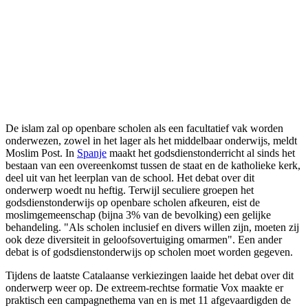
De islam zal op openbare scholen als een facultatief vak worden
onderwezen, zowel in het lager als het middelbaar onderwijs, meldt
Moslim Post. In
Spanje
maakt het godsdienstonderricht al sinds het
bestaan van een overeenkomst tussen de staat en de katholieke kerk,
deel uit van het leerplan van de school. Het debat over dit
onderwerp woedt nu heftig. Terwijl seculiere groepen het
godsdienstonderwijs op openbare scholen afkeuren, eist de
moslimgemeenschap (bijna 3% van de bevolking) een gelijke
behandeling. "Als scholen inclusief en divers willen zijn, moeten zij
ook deze diversiteit in geloofsovertuiging omarmen". Een ander
debat is of godsdienstonderwijs op scholen moet worden gegeven.
Tijdens de laatste Catalaanse verkiezingen laaide het debat over dit
onderwerp weer op. De extreem-rechtse formatie Vox maakte er
praktisch een campagnethema van en is met 11 afgevaardigden de