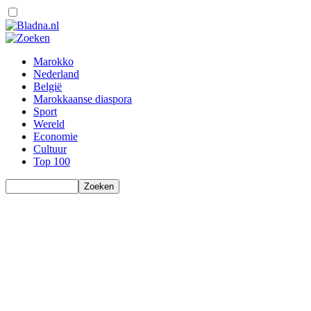
Marokko
Nederland
België
Marokkaanse diaspora
Sport
Wereld
Economie
Cultuur
Top 100