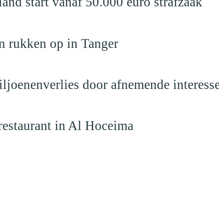
nd start vanaf 50.000 euro strafzaak
n rukken op in Tanger
iljoenenverlies door afnemende interess
restaurant in Al Hoceima