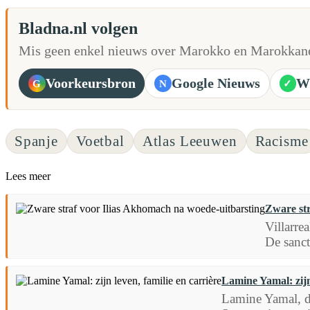
Bladna.nl volgen
Mis geen enkel nieuws over Marokko en Marokkane
Voorkeursbron
Google Nieuws
W
G
N
✓
Spanje
Voetbal
Atlas Leeuwen
Racisme
Lees meer
Zware str
Villarre
De sanct
Lamine Yamal: zijn 
Lamine Yamal, de