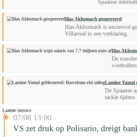
Spaanse internat
Ilias Akhomach geopereerd
Ilias Akhomach is succesvol ge
Villarreal in een verklaring.
Ilias Akhoma
De transfe
voetballer
Lamine Yamal ge
De Spaanse aa
tackle tijden
Laatste nieuws
07/08 13:00
VS zet druk op Polisario, dreigt ban