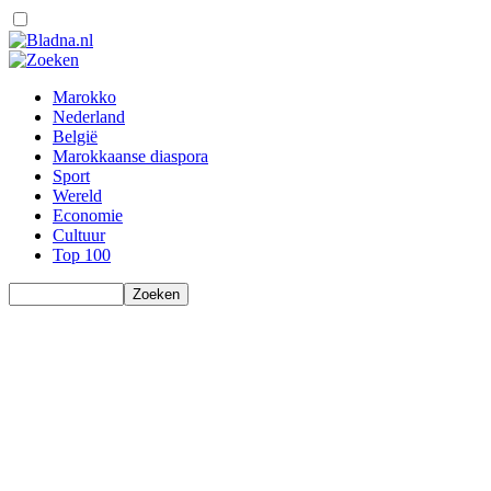
Marokko
Nederland
België
Marokkaanse diaspora
Sport
Wereld
Economie
Cultuur
Top 100