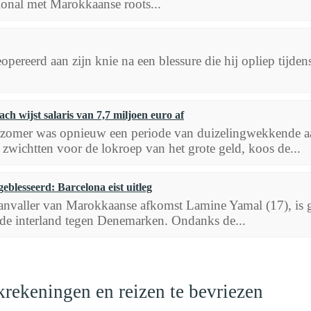
ional met Marokkaanse roots...
opereerd aan zijn knie na een blessure die hij opliep tijde
ch wijst salaris van 7,7 miljoen euro af
rzomer was opnieuw een periode van duizelingwekkende aa
s zwichtten voor de lokroep van het grote geld, koos de...
blesseerd: Barcelona eist uitleg
nvaller van Marokkaanse afkomst Lamine Yamal (17), is ge
s de interland tegen Denemarken. Ondanks de...
krekeningen en reizen te bevriezen