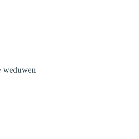
o
le weduwen