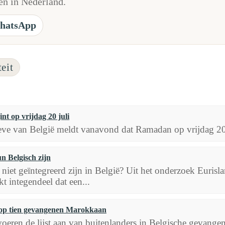
n in Nederland.
hatsApp
eit
t op vrijdag 20 juli
ve van België meldt vanavond dat Ramadan op vrijdag 20 j
n Belgisch zijn
 niet geïntegreerd zijn in België? Uit het onderzoek Euris
kt integendeel dat een...
n op tien gevangenen Marokkaan
eren de lijst aan van buitenlanders in Belgische gevange