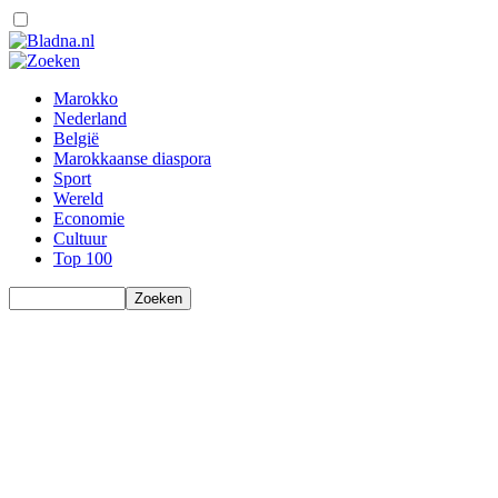
Marokko
Nederland
België
Marokkaanse diaspora
Sport
Wereld
Economie
Cultuur
Top 100