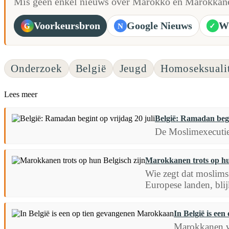
Mis geen enkel nieuws over Marokko en Marokkane
Voorkeursbron
Google Nieuws
W
G
N
✓
Onderzoek
België
Jeugd
Homoseksualit
Lees meer
België: Ramadan begin
De Moslimexecutie
Marokkanen trots op hu
Wie zegt dat moslims
Europese landen, blij
In België is ee
Marokkanen vo