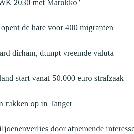
en WK 2030 met Marokko"
 opent de hare voor 400 migranten
jard dirham, dumpt vreemde valuta
nd start vanaf 50.000 euro strafzaak
n rukken op in Tanger
iljoenenverlies door afnemende interess