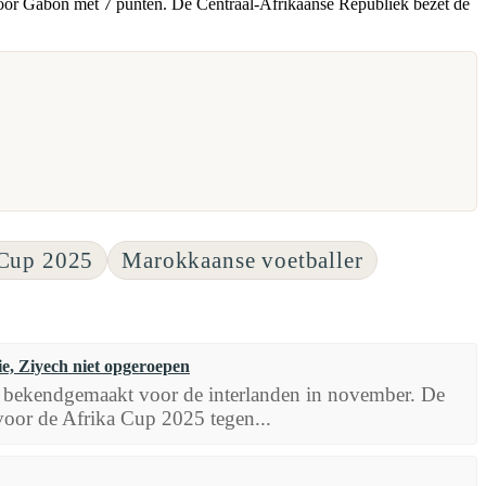
or Gabon met 7 punten. De Centraal-Afrikaanse Republiek bezet de
 Cup 2025
Marokkaanse voetballer
ie, Ziyech niet opgeroepen
e bekendgemaakt voor de interlanden in november. De
voor de Afrika Cup 2025 tegen...