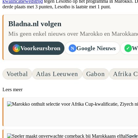
kwalificatiewedstrijd
tegen Lesotho op het programma in Marokko. De
derde plaats met 3 punten, Lesotho is laatste met 1 punt.
Bladna.nl volgen
Mis geen enkel nieuws over Marokko en Marokkane
Voorkeursbron
Google Nieuws
W
G
N
✓
Voetbal
Atlas Leeuwen
Gabon
Afrika 
Lees meer
Spele