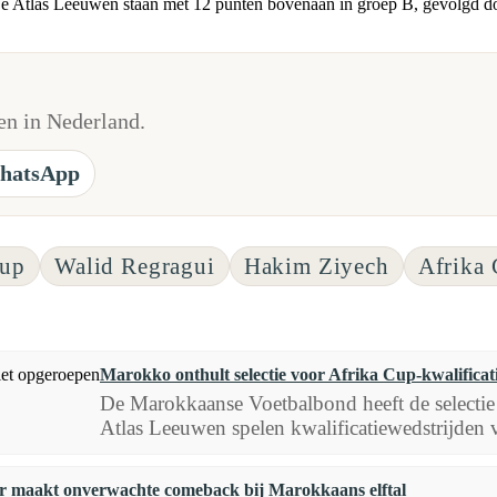
 Atlas Leeuwen staan met 12 punten bovenaan in groep B, gevolgd do
n in Nederland.
hatsApp
Cup
Walid Regragui
Hakim Ziyech
Afrika
Marokko onthult selectie voor Afrika Cup-kwalificat
De Marokkaanse Voetbalbond heeft de selecti
Atlas Leeuwen spelen kwalificatiewedstrijden 
r maakt onverwachte comeback bij Marokkaans elftal