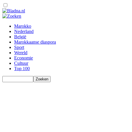
Marokko
Nederland
België
Marokkaanse diaspora
Sport
Wereld
Economie
Cultuur
Top 100