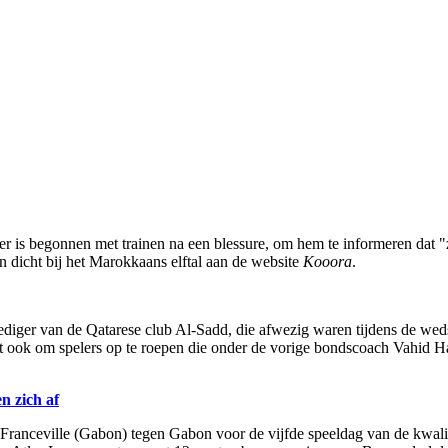
 is begonnen met trainen na een blessure, om hem te informeren dat "zi
on dicht bij het Marokkaans elftal aan de website
Kooora
.
ediger van de Qatarese club Al-Sadd, die afwezig waren tijdens de wed
t ook om spelers op te roepen die onder de vorige bondscoach Vahid Ha
n zich af
Franceville (Gabon) tegen Gabon voor de vijfde speeldag van de kwali