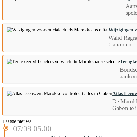
Aanv
spel
Wijzigingen v
Walid Regra
Gabon en Les
Terugkee
Bondsco
aankom
Atlas Leeuw
De Marokk
Gabon te i
Laatste nieuws
07/08 05:00