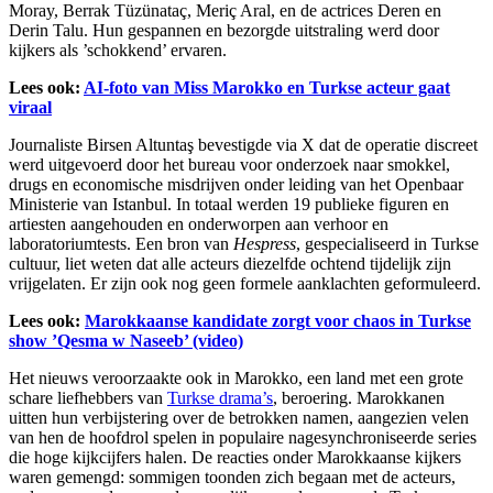
Moray, Berrak Tüzünataç, Meriç Aral, en de actrices Deren en
Derin Talu. Hun gespannen en bezorgde uitstraling werd door
kijkers als ’schokkend’ ervaren.
Lees ook:
AI-foto van Miss Marokko en Turkse acteur gaat
viraal
Journaliste Birsen Altuntaş bevestigde via X dat de operatie discreet
werd uitgevoerd door het bureau voor onderzoek naar smokkel,
drugs en economische misdrijven onder leiding van het Openbaar
Ministerie van Istanbul. In totaal werden 19 publieke figuren en
artiesten aangehouden en onderworpen aan verhoor en
laboratoriumtests. Een bron van
Hespress
, gespecialiseerd in Turkse
cultuur, liet weten dat alle acteurs diezelfde ochtend tijdelijk zijn
vrijgelaten. Er zijn ook nog geen formele aanklachten geformuleerd.
Lees ook:
Marokkaanse kandidate zorgt voor chaos in Turkse
show ’Qesma w Naseeb’ (video)
Het nieuws veroorzaakte ook in Marokko, een land met een grote
schare liefhebbers van
Turkse drama’s
, beroering. Marokkanen
uitten hun verbijstering over de betrokken namen, aangezien velen
van hen de hoofdrol spelen in populaire nagesynchroniseerde series
die hoge kijkcijfers halen. De reacties onder Marokkaanse kijkers
waren gemengd: sommigen toonden zich begaan met de acteurs,