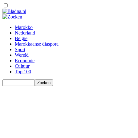
Marokko
Nederland
België
Marokkaanse diaspora
Sport
Wereld
Economie
Cultuur
Top 100