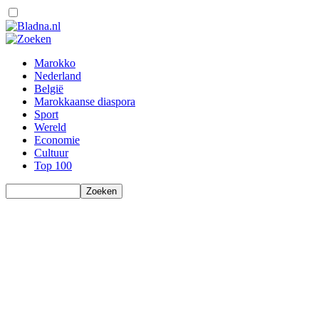
Marokko
Nederland
België
Marokkaanse diaspora
Sport
Wereld
Economie
Cultuur
Top 100