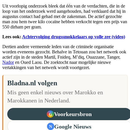
Uit voorlopig onderzoek bleek dat één van de verdachten, die in de
loop van het onderzoek werd aangehouden, had verklaard dat hij in
augustus contact had gehad met de zakenman. De actief gezochte
man zou hem twee kilo cocaïne hebben verkocht tegen een prijs van
550 dirham per gram.
Lees ook:
Achtervolging drugssmokkelaars op volle zee (video)
Dertien andere vermeende leden van de criminele organisatie
worden eveneens gezocht. Behalve in Tetouan zou het netwerk ook
actief zijn in de steden Martil, Fnideq, M’diq, Ouazzane, Tanger,
Nador
en Oued Laou. De zoektocht naar mogelijke nieuwe
vertakkingen van het netwerk wordt voortgezet.
Bladna.nl volgen
Mis geen enkel nieuws over Marokko en
Marokkanen in Nederland.
Voorkeursbron
G
Google Nieuws
N