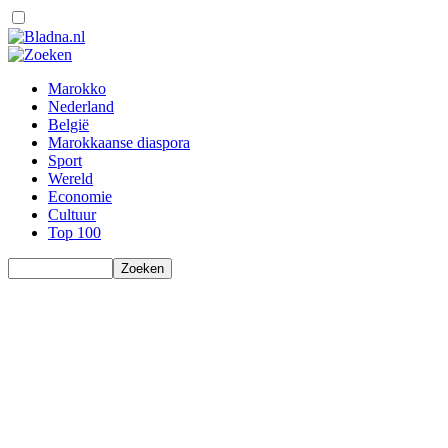
Marokko
Nederland
België
Marokkaanse diaspora
Sport
Wereld
Economie
Cultuur
Top 100