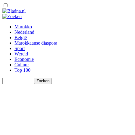
Marokko
Nederland
België
Marokkaanse diaspora
Sport
Wereld
Economie
Cultuur
Top 100