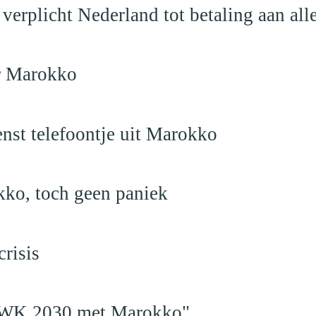
verplicht Nederland tot betaling aan al
ar Marokko
nst telefoontje uit Marokko
kko, toch geen paniek
risis
en WK 2030 met Marokko"