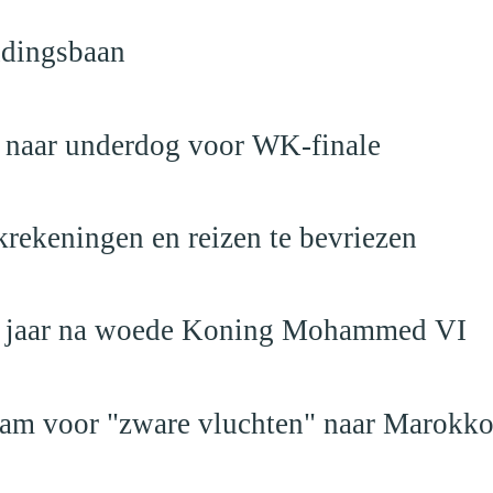
ndingsbaan
t naar underdog voor WK-finale
krekeningen en reizen te bevriezen
19 jaar na woede Koning Mohammed VI
dam voor "zware vluchten" naar Marokk