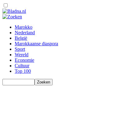
Marokko
Nederland
België
Marokkaanse diaspora
Sport
Wereld
Economie
Cultuur
Top 100