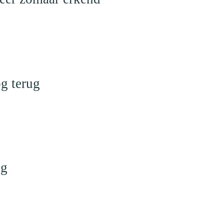
g terug
ng